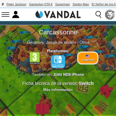
Peter Jackson
Gameplay GTA 6
Superman
Spider-Man
El Señor de los A
Carcassonne
Género/s:
Juego de tablero
/
Otros
Plataformas:
COMPRAR
También en:
X360
NDS
iPhone
Ficha técnica de la versión
Switch
Más información