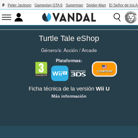
Peter Jackson
Gameplay GTA 6
Superman
Spider-Man
El Señor de los A
Turtle Tale eShop
Género/s:
Acción
/
Arcade
Plataformas:
COMPRAR
Ficha técnica de la versión
Wii U
Más información