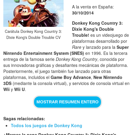
A la venta en España:
30/10/2014
Donkey Kong Country 3:
Dixie Kong's Double
Carátula Donkey Kong Country 3:
Trouble!
es un videojuego de
Dixie Kong's Double Trouble CV
plataformas desarrollado por
Rare
y lanzado para la
Super
Nintendo Entertainment System (SNES)
en 1996. Es la tercera
entrega de la famosa serie
Donkey Kong Country
, conocida por
sus innovadoras gráficas y desafiantes mecánicas de plataforma.
Posteriormente, el juego también fue lanzado para otras
plataformas, incluidos el
Game Boy Advance
,
New Nintendo
3DS
(mediante la consola virtual), y servicios de consola virtual en
Wii
y
Wii U
.
MOSTRAR RESUMEN ENTERO
Sagas relacionadas:
Todos los juegos de Donkey Kong
¿Merece la pena Donkey Kong Country 3: Dixie Kong's