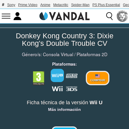
Sony
Prime Video
Anime
Metacritic
Spider-Man
PS Plus Essential
Geo
Donkey Kong Country 3: Dixie
Kong's Double Trouble CV
Género/s:
Consola Virtual
/
Plataformas 2D
Plataformas:
COMPRAR
Ficha técnica de la versión
Wii U
Más información