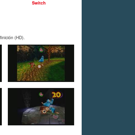
Switch
inición (HD).