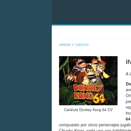
VANDAL
JUEGOS
I
A 
Do
av
Or
ju
re
Carátula Donkey Kong 64 CV
in
64
compuesto por cinco personajes jugab
Chunky Kong, cada uno con habilidades