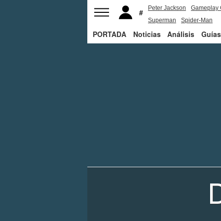
Peter Jackson
Gameplay 
Superman
Spider-Man
PORTADA
Noticias
Análisis
Guías