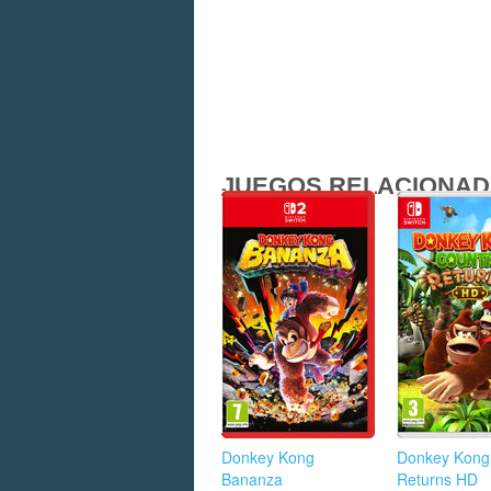
JUEGOS RELACIONA
Donkey Kong
Donkey Kong
Bananza
Returns HD