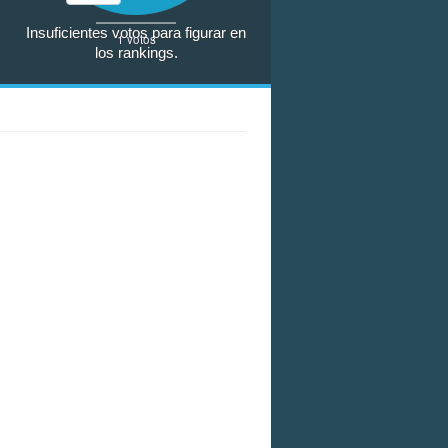
Insuficientes votos para figurar en
1
votos
los rankings.