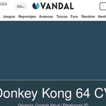
GTA 6
Más ↓
Juegos
Reportajes
Avances
Trucos
Foro
Random
Hard
Donkey Kong 64 C
Género/s:
Consola Virtual
/
Plataformas 3D