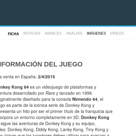
NOTICIAS
AVANCES
ANÁLISIS
IMÁGENES
VÍDEOS
FICHA
NFORMACIÓN DEL JUEGO
la venta en España:
2/4/2015
nkey Kong 64
es un videojuego de plataformas y
entura desarrollado por
Rare
y lanzado en 1999.
iginalmente diseñado para la consola
Nintendo 64
, el
ego es parte de la icónica serie de Donkey Kong y
presenta un hito por ser el primer título de la franquicia que
corpora un entorno completamente en 3D.
Donkey Kong
sigue las aventuras de Donkey Kong y su equipo,
les: Donkey Kong, Diddy Kong, Lanky Kong, Tiny Kong y
 únicas que los jugadores deben utilizar para avanzar a