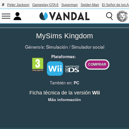
Peter Jackson
Gameplay GTA 6
Superman
Spider-Man
El Señor de los A
MySims Kingdom
Género/s:
Simulación
/
Simulador social
Plataformas:
COMPRAR
También en:
PC
Ficha técnica de la versión
Wii
Más información