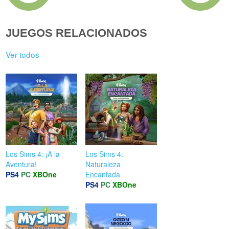
JUEGOS RELACIONADOS
Ver todos
Los Sims 4: ¡A la
Los Sims 4:
Aventura!
Naturaleza
PS4
PC
XBOne
Encantada
PS4
PC
XBOne