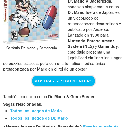
Dr. Mario y Bactericida
,
conocido simplemente como
Dr. Mario
fuera de Japón, es
un videojuego de
rompecabezas desarrollado y
publicado por
Nintendo
.
Lanzado en 1990 para
Nintendo Entertainment
System (NES)
y
Game Boy
,
Carátula Dr. Mario y Bactericida
este título presenta una
jugabilidad similar a los juegos
de puzzles clásicos, pero con una temática médica única
protagonizada por Mario en el rol de un doctor.
MOSTRAR RESUMEN ENTERO
También conocido como
Dr. Mario & Germ Buster
.
Sagas relacionadas:
Todos los juegos de Mario
Todos los juegos de Dr. Mario
¿Merece la pena Dr. Mario y Bactericida?
Escribe tu opinión