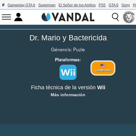
Gameplay GTA 6
Superman
El Señor de los Anillos
PS5
GTA 6
Sony
P
Dr. Mario y Bactericida
Género/s:
Puzle
Plataformas:
COMPRAR
Ficha técnica de la versión
Wii
Más información