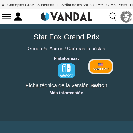
Gameplay GTA 6
Superman
El Señor de los Anillos
PS5
GTA 6
Sony
P
Star Fox Grand Prix
Género/s:
Acción
/
Carreras futuristas
Plataformas:
COMPRAR
Ficha técnica de la versión
Switch
Más información