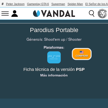
Peter Jackson
Gameplay GTA 6
Superman
Spider-Man
El Señor de los A
Parodius Portable
Género/s:
Shoot'em up
/
Shooter
Plataformas:
COMPRAR
Ficha técnica de la versión
PSP
Más información