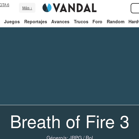
GTA 6
Más ↓
Juegos
Reportajes
Avances
Trucos
Foro
Random
Hard
Breath of Fire 3
Género/s:
JRPG
/
Rol