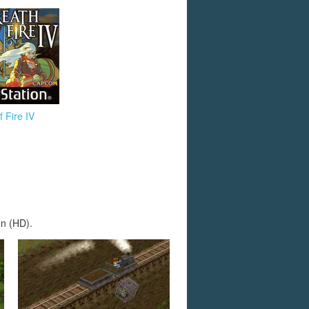
f Fire IV
ón (HD).