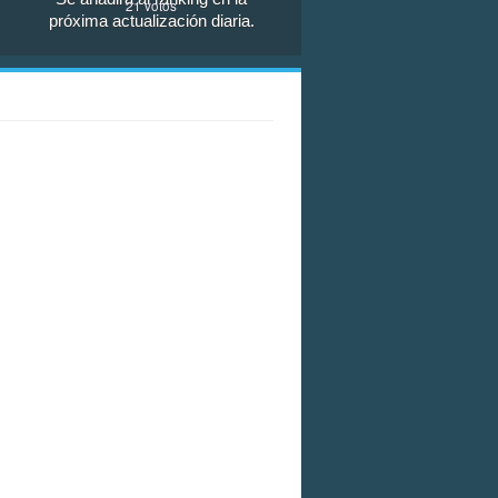
21
votos
próxima actualización diaria.