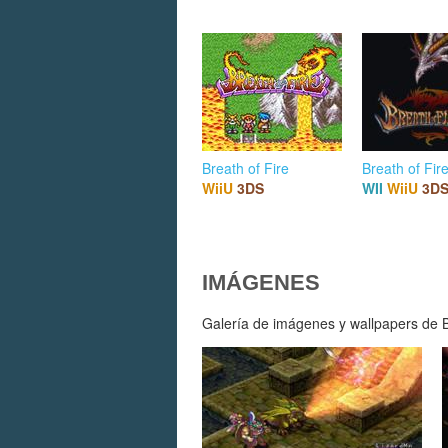
Breath of Fire
Breath of Fire
WiiU
3DS
WII
WiiU
3D
IMÁGENES
Galería de imágenes y wallpapers de Br