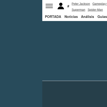
Peter Jackson
Gameplay 
Superman
Spider-Man
PORTADA
Noticias
Análisis
Guías