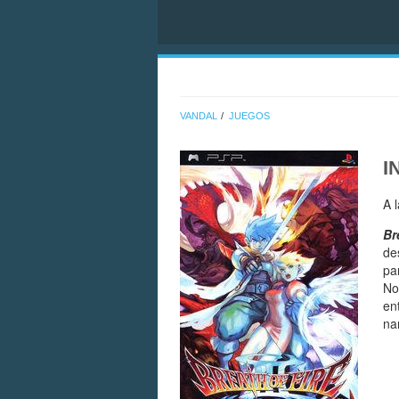
VANDAL
JUEGOS
I
A 
Br
de
pa
No
en
na