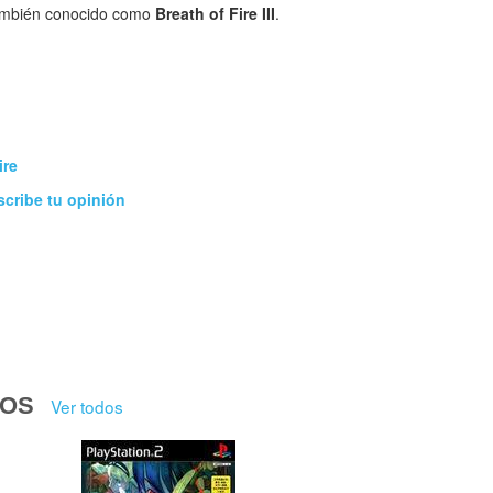
mbién conocido como
Breath of Fire III
.
ire
scribe tu opinión
DOS
Ver todos