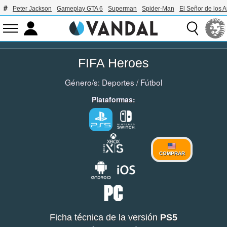
Peter Jackson
Gameplay GTA 6
Superman
Spider-Man
El Señor de los A
FIFA Heroes
Género/s:
Deportes
/
Fútbol
Plataformas:
COMPRAR
Ficha técnica de la versión
PS5