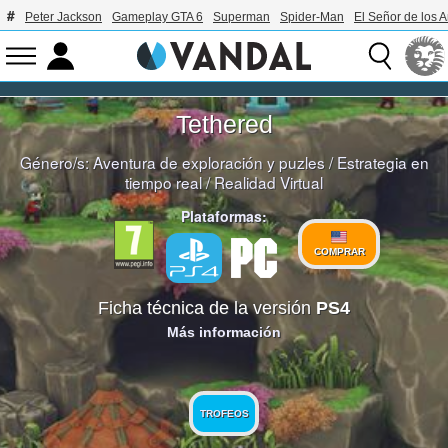
Peter Jackson
Gameplay GTA 6
Superman
Spider-Man
El Señor de los A
Tethered
Género/s:
Aventura de exploración y puzles
/
Estrategia en
tiempo real
/
Realidad Virtual
Plataformas:
COMPRAR
Ficha técnica de la versión
PS4
Más información
TROFEOS