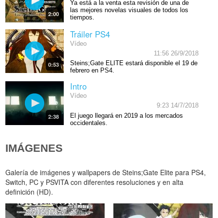
Ya está a la venta esta revisión de una de
las mejores novelas visuales de todos los
2:00
tiempos.
Tráiler PS4
Vídeo
11:56 26/9/2018
Steins;Gate ELITE estará disponible el 19 de
0:53
febrero en PS4.
Intro
Vídeo
9:23 14/7/2018
El juego llegará en 2019 a los mercados
2:38
occidentales.
IMÁGENES
Galería de imágenes y wallpapers de Steins;Gate Elite para PS4,
Switch, PC y PSVITA con diferentes resoluciones y en alta
definición (HD).