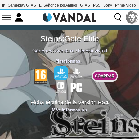
Gameplay GTA 6
El Señor de los Anillos
GTA 6
PS5
Sony
Prime Video
Steins;Gate Elite
Género/s:
Aventura
/
Novela visual
Plataformas:
COMPRAR
Ficha técnica de la versión
PS4
Más información