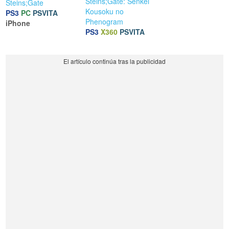
Steins;Gate: Senkei
Steins;Gate
Kousoku no
PS3
PC
PSVITA
Phenogram
iPhone
PS3
X360
PSVITA