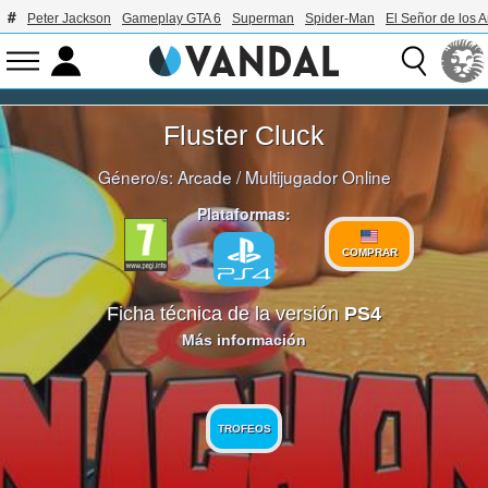
Peter Jackson
Gameplay GTA 6
Superman
Spider-Man
El Señor de los A
Fluster Cluck
Género/s:
Arcade
/
Multijugador Online
Plataformas:
COMPRAR
Ficha técnica de la versión
PS4
Más información
TROFEOS