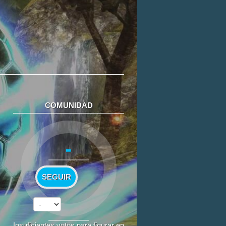
COMUNIDAD
-
SEGUIR
Insuficientes votos para figurar en