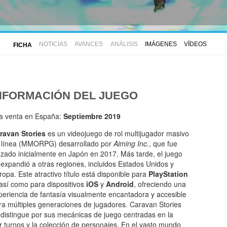
NOTICIAS
AVANCES
ANÁLISIS
IMÁGENES
VÍDEOS
FICHA
NFORMACIÓN DEL JUEGO
la venta en España:
Septiembre 2019
ravan Stories
es un videojuego de rol multijugador masivo
 línea (MMORPG) desarrollado por
Aiming Inc.
, que fue
nzado inicialmente en Japón en 2017. Más tarde, el juego
 expandió a otras regiones, incluidos Estados Unidos y
ropa. Este atractivo título está disponible para
PlayStation
 así como para dispositivos
iOS
y
Android
, ofreciendo una
periencia de fantasía visualmente encantadora y accesible
ra múltiples generaciones de jugadores. Caravan Stories
 distingue por sus mecánicas de juego centradas en la
r turnos y la colección de personajes. En el vasto mundo