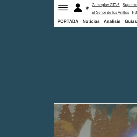
Gameplay GTA 6
Superm
El Señor de los Anillos
PS
PORTADA
Noticias
Análisis
Guías