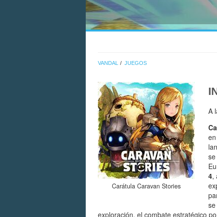
VANDAL
JUEGOS
I
A 
Ca
en
la
se
Eu
4
,
ex
Carátula Caravan Stories
pa
se
exploración, el combate estratégico po