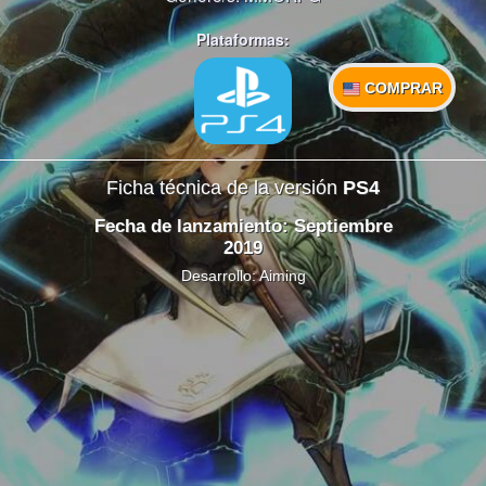
Plataformas:
COMPRAR
Ficha técnica de la versión
PS4
Fecha de lanzamiento: Septiembre
2019
Desarrollo: Aiming