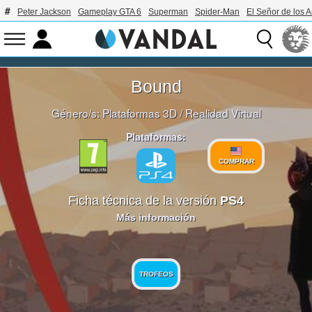
Peter Jackson
Gameplay GTA 6
Superman
Spider-Man
El Señor de los A
Bound
Género/s:
Plataformas 3D
/
Realidad Virtual
Plataformas:
COMPRAR
Ficha técnica de la versión
PS4
Más información
TROFEOS