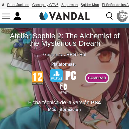
Peter Jackson
Gameplay GTA 6
Superman
Spider-Man
El Señor de los A
Atelier Sophie 2: The Alchemist of
the Mysterious Dream
Género/s:
JRPG
/
Rol
Plataformas:
COMPRAR
Ficha técnica de la versión
PS4
Más información