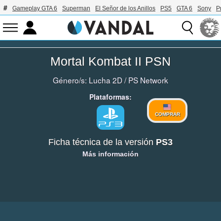
Gameplay GTA 6
Superman
El Señor de los Anillos
PS5
GTA 6
Sony
P
Mortal Kombat II PSN
Género/s:
Lucha 2D
/
PS Network
Plataformas:
COMPRAR
Ficha técnica de la versión
PS3
Más información