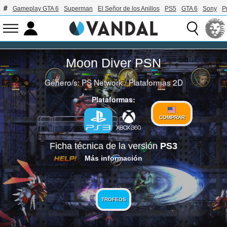
Gameplay GTA 6
Superman
El Señor de los Anillos
PS5
GTA 6
Sony
P
Moon Diver PSN
Género/s:
PS Network
/
Plataformas 2D
Plataformas:
COMPRAR
Ficha técnica de la versión
PS3
Más información
TROFEOS