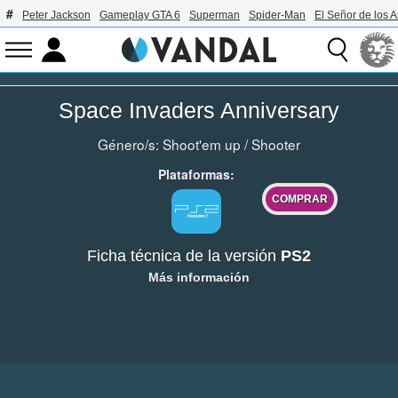
Peter Jackson
Gameplay GTA 6
Superman
Spider-Man
El Señor de los A
Space Invaders Anniversary
Género/s:
Shoot'em up
/
Shooter
Plataformas:
COMPRAR
Ficha técnica de la versión
PS2
Más información