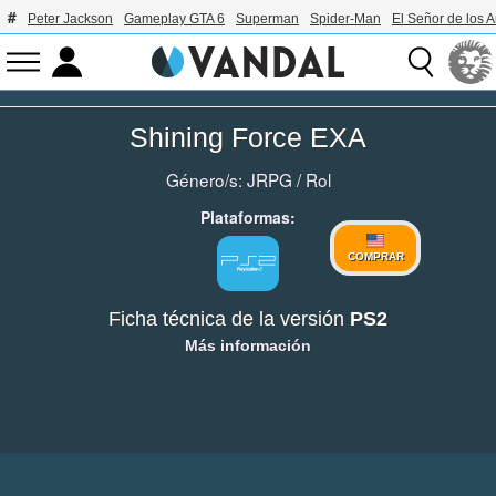
Peter Jackson
Gameplay GTA 6
Superman
Spider-Man
El Señor de los A
Shining Force EXA
Género/s:
JRPG
/
Rol
Plataformas:
COMPRAR
Ficha técnica de la versión
PS2
Más información