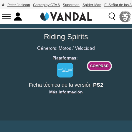
Peter Jackson
Gameplay GTA 6
Superman
Spider-Man
El Señor de los A
Riding Spirits
Género/s:
Motos
/
Velocidad
Plataformas:
COMPRAR
Ficha técnica de la versión
PS2
Más información