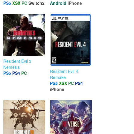
PS5
XSX
PC
Switch2
Android
iPhone
Resident Evil 3
Nemesis
Resident Evil 4
PS5
PS4
PC
Remake
PS5
XSX
PC
PS4
iPhone