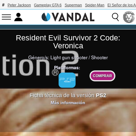
Peter Jackson
Gameplay GTA 6
Superman
Spider-Man
El Señor de los A
Resident Evil Survivor 2 Code:
Veronica
Género/s:
Light gun shooter
/
Shooter
Plataformas:
COMPRAR
Ficha técnica de la versión
PS2
Más información