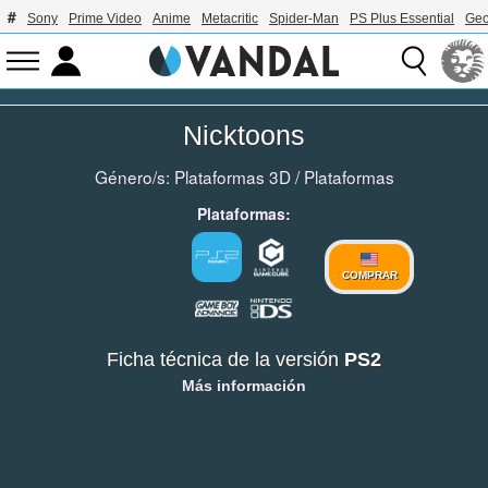
Sony
Prime Video
Anime
Metacritic
Spider-Man
PS Plus Essential
Geo
Nicktoons
Género/s:
Plataformas 3D
/
Plataformas
Plataformas:
COMPRAR
Ficha técnica de la versión
PS2
Más información