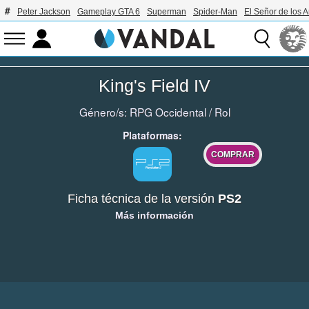
Peter Jackson
Gameplay GTA 6
Superman
Spider-Man
El Señor de los A
King's Field IV
Género/s:
RPG Occidental
/
Rol
Plataformas:
COMPRAR
Ficha técnica de la versión
PS2
Más información