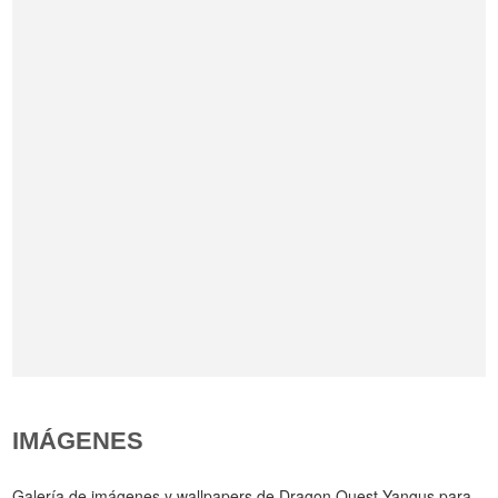
IMÁGENES
Galería de imágenes y wallpapers de Dragon Quest Yangus para