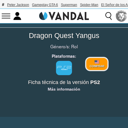
Peter Jackson
Gameplay GTA 6
Superman
Spider-Man
El Señor de los A
Dragon Quest Yangus
Género/s:
Rol
Plataformas:
COMPRAR
Ficha técnica de la versión
PS2
Más información