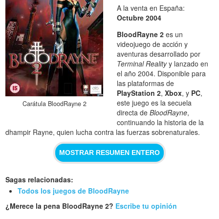
A la venta en España:
Octubre 2004
BloodRayne 2
es un
videojuego de acción y
aventuras desarrollado por
Terminal Reality
y lanzado en
el año 2004. Disponible para
las plataformas de
PlayStation 2
,
Xbox
, y
PC
,
este juego es la secuela
Carátula BloodRayne 2
directa de
BloodRayne
,
continuando la historia de la
dhampir Rayne, quien lucha contra las fuerzas sobrenaturales.
MOSTRAR RESUMEN ENTERO
Sagas relacionadas:
Todos los juegos de BloodRayne
¿Merece la pena BloodRayne 2?
Escribe tu opinión