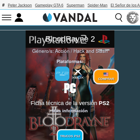
Peter Jackson
Gameplay GTA 6
Superman
Spider-Man
El Señor de los A
BloodRayne 2
Género/s:
Acción
/
Hack and Slash
Plataformas:
COMPRAR
Ficha técnica de la versión
PS2
Más información
TRUCOS PS2