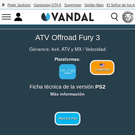
Peter Jackson
Gameplay GTA 6
Superman
Spider-Man
El Señor de los A
ATV Offroad Fury 3
Género/s:
4x4, ATV y MX
/
Velocidad
Plataformas:
COMPRAR
Ficha técnica de la versión
PS2
Más información
TRUCOS PS2