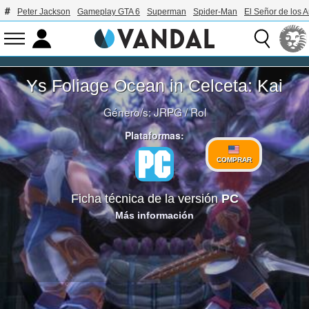
Peter Jackson
Gameplay GTA 6
Superman
Spider-Man
El Señor de los A
Ys Foliage Ocean in Celceta: Kai
Género/s:
JRPG
/
Rol
Plataformas:
COMPRAR
Ficha técnica de la versión
PC
Más información