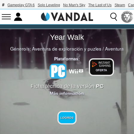
Gameplay GTA 6
Solo Leveling
No Man's Sky
The Last of Us
Steam
Ca
Year Walk
Género/s:
Aventura de exploración y puzles
/
Aventura
Plataformas:
OFERTA
Ficha técnica de la versión
PC
Más información
LOGROS