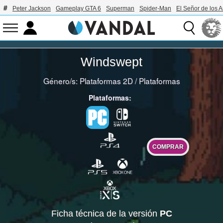
Peter Jackson
Gameplay GTA 6
Superman
Spider-Man
El Señor de los A
Windswept
Género/s:
Plataformas 2D
/
Plataformas
Plataformas:
COMPRAR
Ficha técnica de la versión
PC