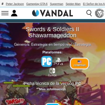
Peter Jackson
Gameplay GTA 6
Superman
Spider-Man
El Señor de los A
Swords & Soldiers II
Shawarmageddon
Género/s:
Estrategia en tiempo real
/
Estrategia
Plataformas:
COMPRAR
Ficha técnica de la versión
PC
Más información