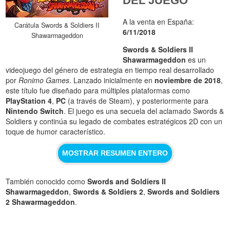
DEL JUEGO
A la venta en España:
Carátula Swords & Soldiers II
6/11/2018
Shawarmageddon
Swords & Soldiers II
Shawarmageddon
es un
videojuego del género de estrategia en tiempo real desarrollado
por
Ronimo Games
. Lanzado inicialmente en
noviembre de 2018
,
este título fue diseñado para múltiples plataformas como
PlayStation 4
,
PC
(a través de Steam), y posteriormente para
Nintendo Switch
. El juego es una secuela del aclamado Swords &
Soldiers y continúa su legado de combates estratégicos 2D con un
toque de humor característico.
MOSTRAR RESUMEN ENTERO
También conocido como
Swords and Soldiers II
Shawarmageddon
,
Swords & Soldiers 2
,
Swords and Soldiers
2 Shawarmageddon
.