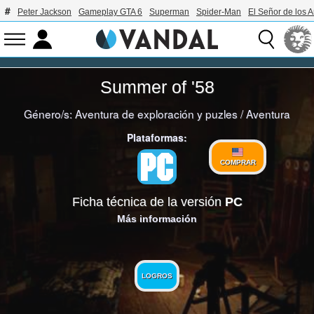
Peter Jackson
Gameplay GTA 6
Superman
Spider-Man
El Señor de los A
Summer of '58
Género/s:
Aventura de exploración y puzles
/
Aventura
Plataformas:
COMPRAR
Ficha técnica de la versión
PC
Más información
LOGROS