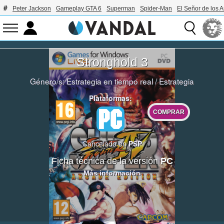
Peter Jackson
Gameplay GTA 6
Superman
Spider-Man
El Señor de los A
Stronghold 3
Género/s:
Estrategia en tiempo real
/
Estrategia
Plataformas:
COMPRAR
Cancelado en
PSP
Ficha técnica de la versión
PC
Más información