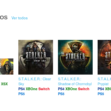
DOS
Ver todos
S.T.A.L.K.E.R.: Clear
S.T.A.L.K.E.R.:
S.T.A.L.K
XSX
Sky
Shadow of Chornobyl
Prypiat
PS4
XBOne
Switch
PS4
XBOne
Switch
PS4
XB
PS5
PS5
PS5