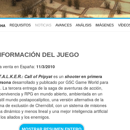
REQUISITOS
NOTICIAS
AVANCES
ANÁLISIS
IMÁGENES
VÍDEO
CHA
NFORMACIÓN DEL JUEGO
la venta en España:
11/3/2010
T.A.L.K.E.R.: Call of Pripyat
es un
shooter
en primera
rsona
desarrollado y publicado por GSC Game World para
. La tercera entrega de la saga de aventuras de acción,
pervivencia y RPG en mundo abierto, ambientada en un
stil mundo postapocalíptico, una versión alternativa de la
na de exclusión de Chernóbil, con un sistema de misiones
s dinámico y menos lineal y una mejor inteligencia artificial
 los aliados y los enemigos.
MOSTRAR RESUMEN ENTERO