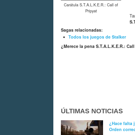
Carátula S.T.A.L.K.E.R.: Call of
Pripyat
Ta
S.
Sagas relacionadas:
Todos los juegos de Stalker
¿Merece la pena S.T.A.L.K.E.R.: Call
ÚLTIMAS NOTICIAS
¿Hace falta 
Orden correc