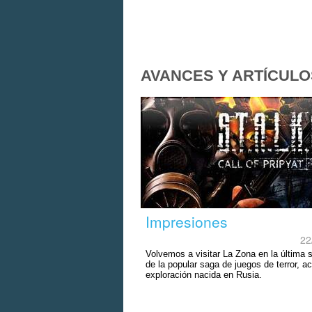
AVANCES Y ARTÍCULO
Impresiones
22
Volvemos a visitar La Zona en la última 
de la popular saga de juegos de terror, a
exploración nacida en Rusia.