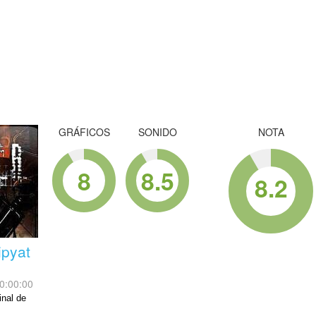
GRÁFICOS
SONIDO
NOTA
8
8.5
8.2
ipyat
0:00:00
inal de