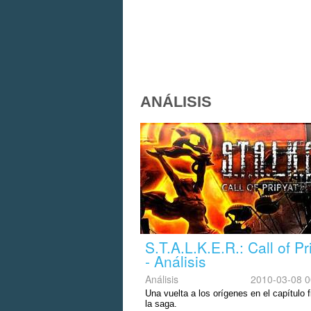
ANÁLISIS
S.T.A.L.K.E.R.: Call of Pr
- Análisis
Análisis
2010-03-08 0
Una vuelta a los orígenes en el capítulo f
la saga.