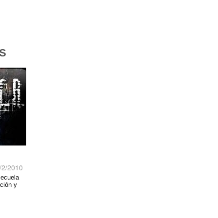
S
/2/2010
secuela
cción y