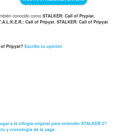
mbién conocido como
STALKER: Call of Prypiat
,
T.A.L.K.E.R.: Call of Pripyat
,
STALKER: Call of Pripyat
.
 of Pripyat?
Escribe tu opinión
jugar a la trilogía original para entender STALKER 2?
to y cronología de la saga