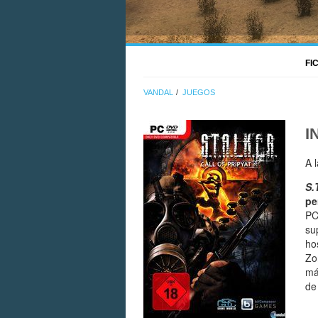
FI
VANDAL
JUEGOS
I
A 
S.
pe
PC
su
ho
Zo
má
de