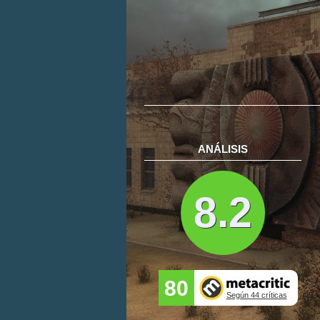
ANÁLISIS
8.2
80
Según 44 críticas