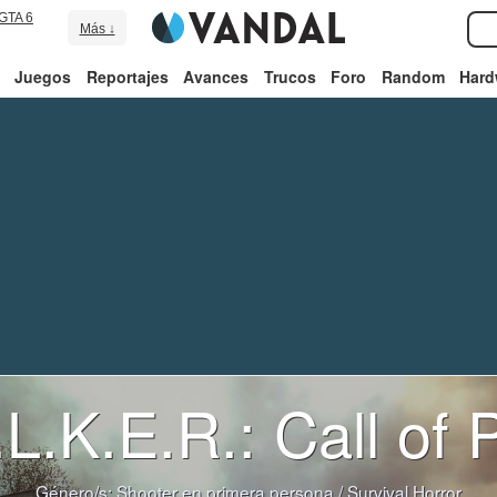
GTA 6
Más ↓
Juegos
Reportajes
Avances
Trucos
Foro
Random
Hard
L.K.E.R.: Call of 
Género/s:
Shooter en primera persona
/
Survival Horror