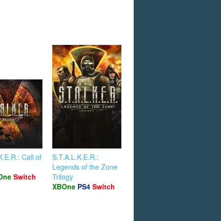
.E.R.: Call of
S.T.A.L.K.E.R.:
Legends of the Zone
One
Switch
Trilogy
XBOne
PS4
Switch