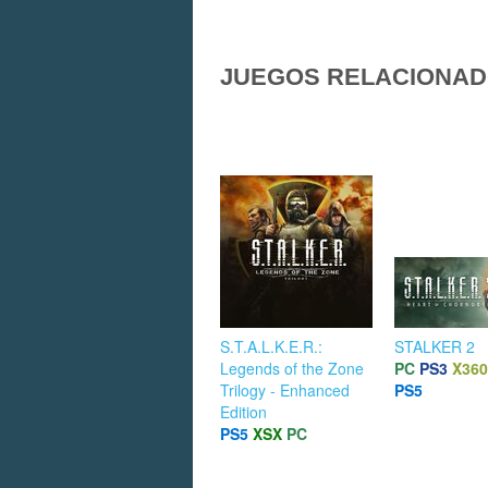
JUEGOS RELACIONA
S.T.A.L.K.E.R.:
STALKER 2
Legends of the Zone
PC
PS3
X360
Trilogy - Enhanced
PS5
Edition
PS5
XSX
PC