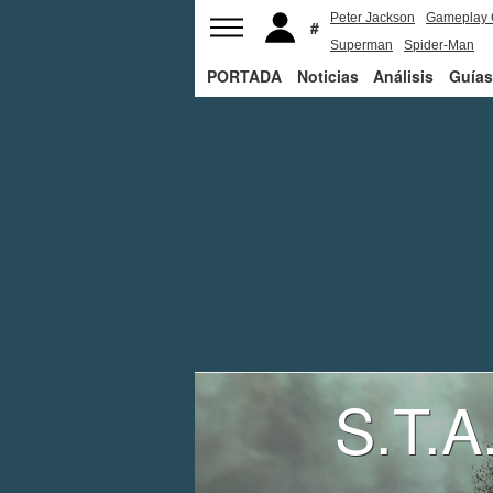
Peter Jackson
Gameplay 
Superman
Spider-Man
PORTADA
Noticias
Análisis
Guías
S.T.A.