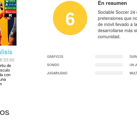
En resumen
6
Sociable Soccer 24 e
pretensiones que no
de móvil llevado a l
desarrollarse más s
comunidad.
lisis
GRÁFICOS
DUR
8:33:00
SONIDO
UN 
ritu de
úsculo
JUGABILIDAD
MUL
da con
 una
en
DOS