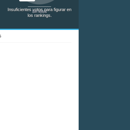
Insuficientes votos para figurar en
Sin votos
los rankings.
S