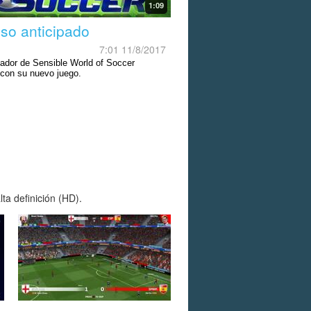
1:09
so anticipado
7:01 11/8/2017
ñador de Sensible World of Soccer
 con su nuevo juego.
ta definición (HD).