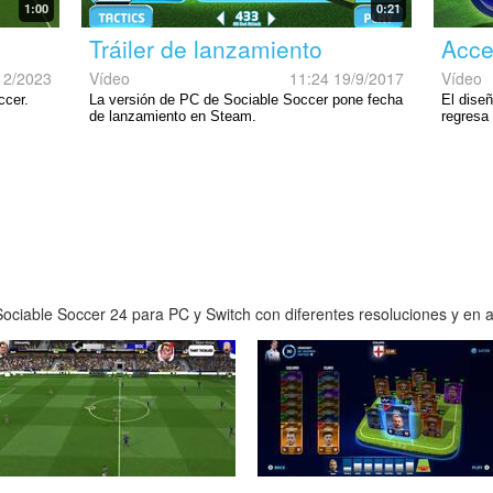
1:00
0:21
Tráiler de lanzamiento
Acce
12/2023
Vídeo
11:24 19/9/2017
Vídeo
ccer.
La versión de PC de Sociable Soccer pone fecha
El dise
de lanzamiento en Steam.
regresa
ciable Soccer 24 para PC y Switch con diferentes resoluciones y en al