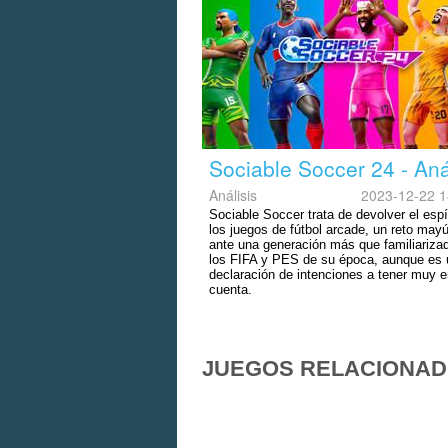
Sociable Soccer 24 - Aná
Análisis
2023-12-22 1
Sociable Soccer trata de devolver el espí
los juegos de fútbol arcade, un reto may
ante una generación más que familiariza
los FIFA y PES de su época, aunque es
declaración de intenciones a tener muy 
cuenta.
JUEGOS RELACIONA