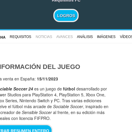
LOGROS
REQUISITOS
NOTICIAS
AVANCES
ANÁLISIS
IMÁGENES
VÍDEO
CHA
NFORMACIÓN DEL JUEGO
la venta en España:
15/11/2023
ciable Soccer 24
es un juego de
fútbol
desarrollado por
wer Studios para PlayStation 4, PlayStation 5, Xbox One,
ox Series, Nintendo Switch y PC. Tras varias ediciones
elve el fútbol más arcade de
Sociable Soccer
, inspirado en
l creador de
Sensible Soccer
al frente, en su edición más
 reales con licencia FIFPRO.
RAR RESUMEN ENTERO