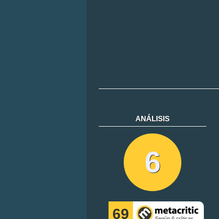
ANÁLISIS
6
69
Según 6 críticas