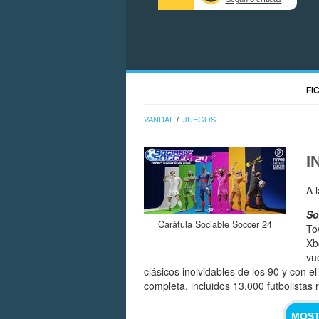
FI
VANDAL
JUEGOS
I
A 
So
Carátula Sociable Soccer 24
To
Xb
vu
clásicos inolvidables de los 90 y con e
completa, incluidos 13.000 futbolistas
MOST