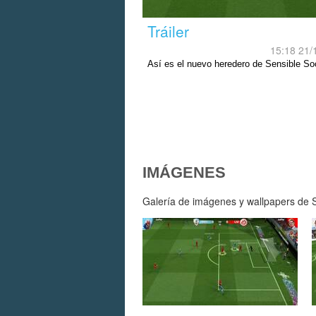
Tráiler
15:18 21/
Así es el nuevo heredero de Sensible So
IMÁGENES
Galería de imágenes y wallpapers de So