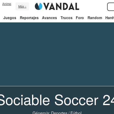
Anime
Más ↓
Juegos
Reportajes
Avances
Trucos
Foro
Random
Hard
Sociable Soccer 2
Género/s:
Deportes
/
Fútbol