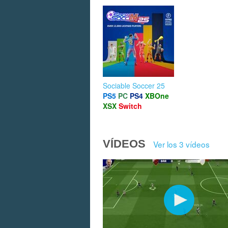
Sociable Soccer 25
PS5
PC
PS4
XBOne
XSX
Switch
VÍDEOS
Ver los 3 vídeos