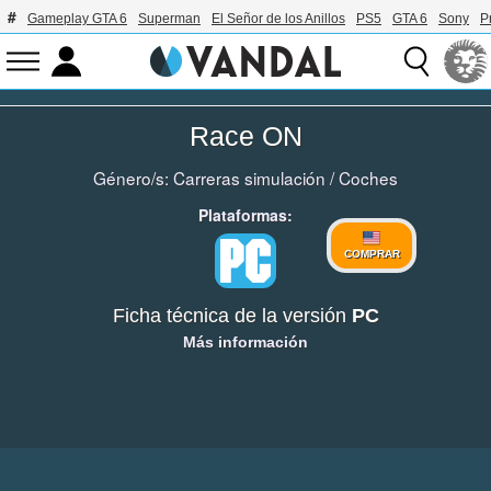
Gameplay GTA 6
Superman
El Señor de los Anillos
PS5
GTA 6
Sony
P
Race ON
Género/s:
Carreras simulación
/
Coches
Plataformas:
COMPRAR
Ficha técnica de la versión
PC
Más información