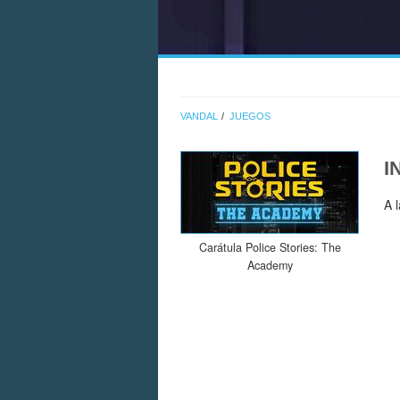
VANDAL
JUEGOS
I
A 
Carátula Police Stories: The
Academy