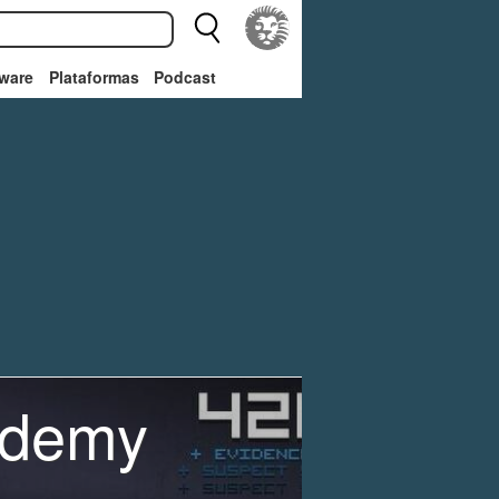
ware
Plataformas
Podcast
cademy