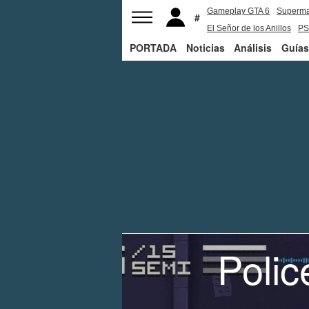
Gameplay GTA 6
Superm
El Señor de los Anillos
PS
PORTADA
Noticias
Análisis
Guías
Polic