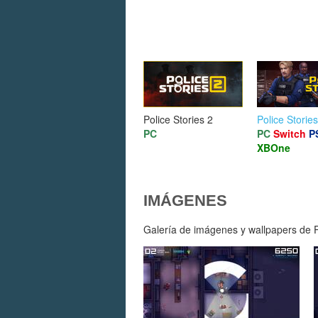
Police Stories 2
Police Stories
PC
PC
Switch
P
XBOne
IMÁGENES
Galería de imágenes y wallpapers de P