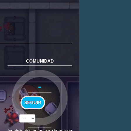
COMUNIDAD
-
SEGUIR
Insuficientes votos para figurar en