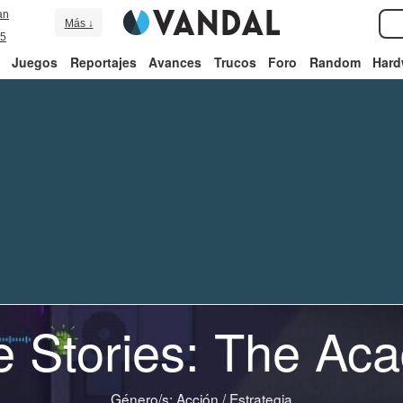
an
Más ↓
5
Juegos
Reportajes
Avances
Trucos
Foro
Random
Hard
e Stories: The A
Género/s:
Acción
/
Estrategia