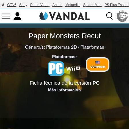
GTA 6
Sony
Prime Video
Anime
Metacritic
Spider-Man
PS Plus Essenti
Paper Monsters Recut
Género/s:
Plataformas 2D
/
Plataformas
Plataformas:
COMPRAR
Ficha técnica de la versión
PC
Más información