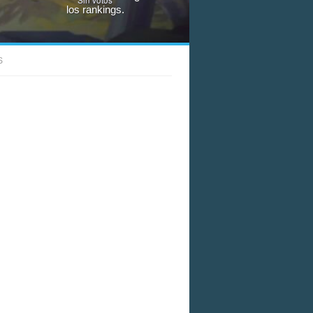
los rankings.
S