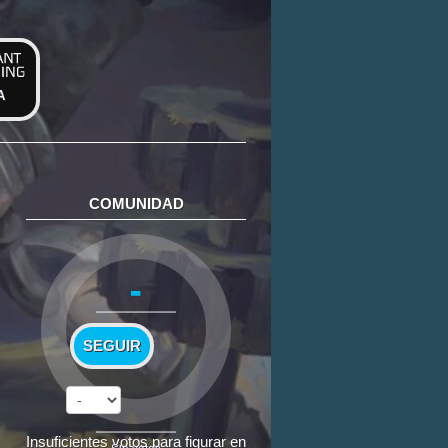
A
COMUNIDAD
-
SEGUIR
Insuficientes votos para figurar en
Sin votos