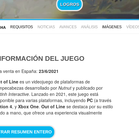
LOGROS
REQUISITOS
NOTICIAS
AVANCES
ANÁLISIS
IMÁGENES
VÍDEO
CHA
NFORMACIÓN DEL JUEGO
la venta en España:
23/6/2021
t of Line
es un videojuego de plataformas de
mpecabezas desarrollado por
Nutnut
y publicado por
tinh Interactive
. Lanzado en 2021, este juego está
sponible para varias plataformas, incluyendo
PC
(a través
tion 4
, y
Xbox One
.
Out of Line
se destaca por su estilo
ujado a mano, que ofrece una experiencia visualmente
RAR RESUMEN ENTERO