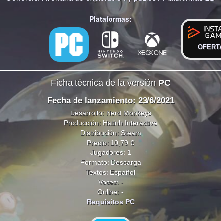
Plataformas:
OFERT
Ficha técnica de la versión
PC
Fecha de lanzamiento: 23/6/2021
Desarrollo: Nerd Monkeys
Producción: Hatinh Interactive
Distribución: Steam
Precio: 10,79 €
Jugadores: 1
Formato: Descarga
Textos: Español
Voces: -
Online: -
Requisitos PC