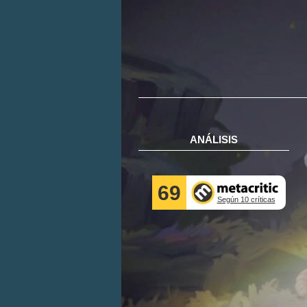
ANÁLISIS
69
Según 10 críticas