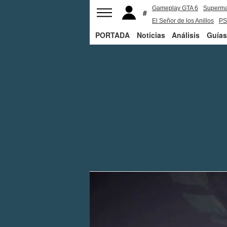
Gameplay GTA 6
Superm
El Señor de los Anillos
PS
PORTADA
Noticias
Análisis
Guías