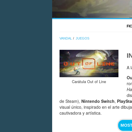
FI
VANDAL
JUEGOS
I
A 
Ou
Carátula Out of Line
ro
Ha
di
de Steam),
Nintendo Switch
,
PlaySta
visual único, inspirado en el arte dib
cautivadora y artística.
MOST