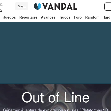
an
Más ↓
5
Juegos
Reportajes
Avances
Trucos
Foro
Random
Hard
Out of Line
Género/s:
Aventura de exploración y puzles
/
Plataformas 2D