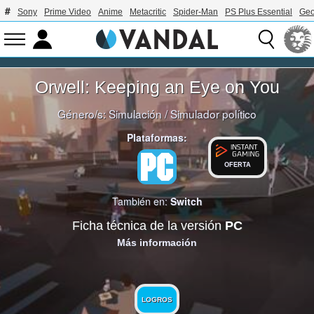
Sony
Prime Video
Anime
Metacritic
Spider-Man
PS Plus Essential
Geo
Orwell: Keeping an Eye on You
Género/s:
Simulación
/
Simulador político
Plataformas:
OFERTA
También en:
Switch
Ficha técnica de la versión
PC
Más información
LOGROS