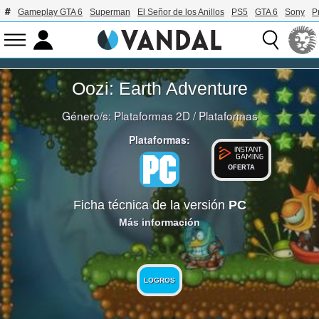
Gameplay GTA 6
Superman
El Señor de los Anillos
PS5
GTA 6
Sony
P
Oozi: Earth Adventure
Género/s:
Plataformas 2D
/
Plataformas
Plataformas:
OFERTA
Ficha técnica de la versión
PC
Más información
LOGROS