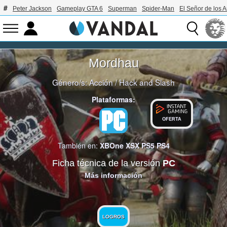
Peter Jackson
Gameplay GTA 6
Superman
Spider-Man
El Señor de los A
Mordhau
Género/s:
Acción
/
Hack and Slash
Plataformas:
OFERTA
También en:
XBOne
XSX
PS5
PS4
Ficha técnica de la versión
PC
Más información
LOGROS