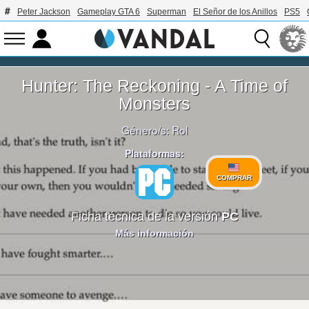
Peter Jackson
Gameplay GTA 6
Superman
El Señor de los Anillos
PS5
Hunter: The Reckoning - A Time of
Monsters
Género/s:
Rol
Plataformas:
COMPRAR
Ficha técnica de la versión
PC
Más información