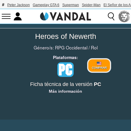
Peter Jackson
Gameplay GTA 6
Superman
Spider-Man
El Señor de los A
Heroes of Newerth
Género/s:
RPG Occidental
/
Rol
Plataformas:
COMPRAR
Ficha técnica de la versión
PC
Más información