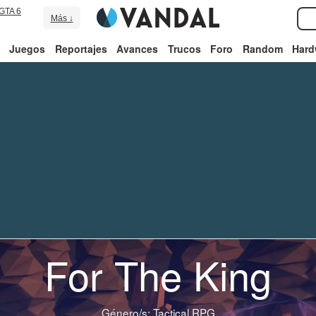
GTA 6
Más ↓
Juegos
Reportajes
Avances
Trucos
Foro
Random
Hard
For The King
Género/s:
Tactical RPG