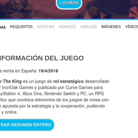
LOGROS
REQUISITOS
NOTICIAS
AVANCES
ANÁLISIS
IMÁGENES
VÍDEO
CHA
NFORMACIÓN DEL JUEGO
la venta en España:
19/4/2018
r The King
es un juego de
rol estratégico
desarrollado
r IronOak Games y publicado por Curve Games para
ayStation 4, Xbox One, Nintendo Switch y PC. un RPG
ctico que combina elementos de los juegos de mesa con
 apuesta por la estrategia y la cooperación, pudiendo
 y online.
RAR RESUMEN ENTERO