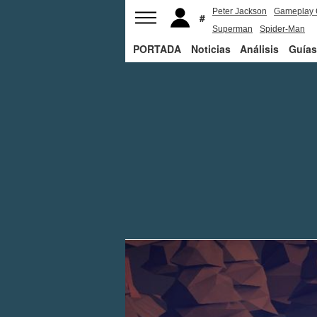
Peter Jackson
Gameplay 
Superman
Spider-Man
PORTADA
Noticias
Análisis
Guías