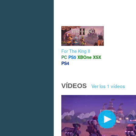
For The King II
PC
PS5
XBOne
XSX
PS4
VÍDEOS
Ver los 1 vídeos