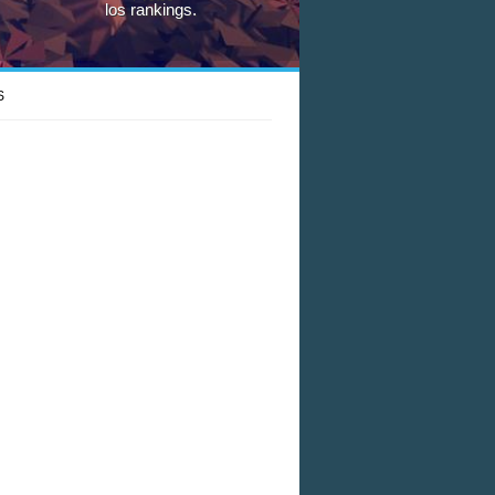
los rankings.
S