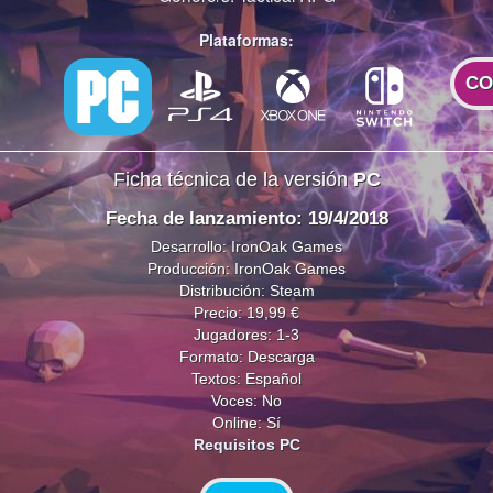
Plataformas:
CO
Ficha técnica de la versión
PC
Fecha de lanzamiento: 19/4/2018
Desarrollo: IronOak Games
Producción: IronOak Games
Distribución: Steam
Precio: 19,99 €
Jugadores: 1-3
Formato: Descarga
Textos: Español
Voces: No
Online: Sí
Requisitos PC