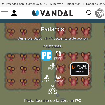
Peter Jackson
Gameplay GTA 6
Superman
Spider-Man
El Señor de los A
Farlands
Género/s:
Action-RPG
/
Aventura de acción
Plataformas:
OFERTA
Ficha técnica de la versión
PC