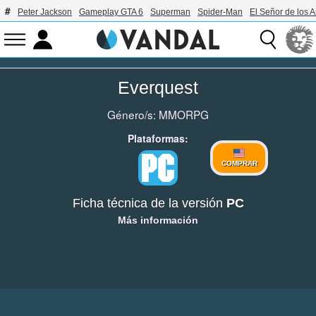
Peter Jackson
Gameplay GTA 6
Superman
Spider-Man
El Señor de los A
Everquest
Género/s:
MMORPG
Plataformas:
COMPRAR
Ficha técnica de la versión
PC
Más información