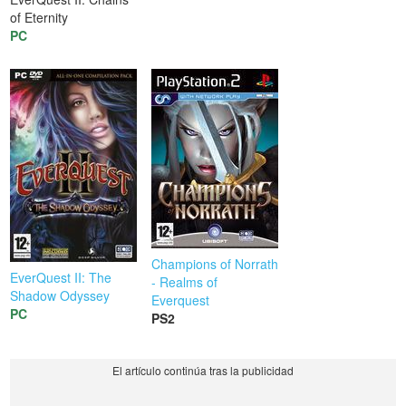
of Eternity
PC
Champions of Norrath
EverQuest II: The
- Realms of
Shadow Odyssey
Everquest
PC
PS2