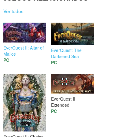
Ver todos
EverQuest II: Altar of
EverQuest: The
Malice
Darkened Sea
PC
PC
EverQuest II
Extended
PC
EverQuest II: Chains