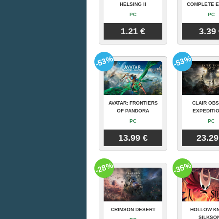
HELSING II
COMPLETE E
PC
PC
1.21 €
3.39
-53%
-53%
AVATAR: FRONTIERS
CLAIR OBS
OF PANDORA
EXPEDITIO
PC
PC
13.99 €
23.29
-28%
-35%
CRIMSON DESERT
HOLLOW KN
SILKSO