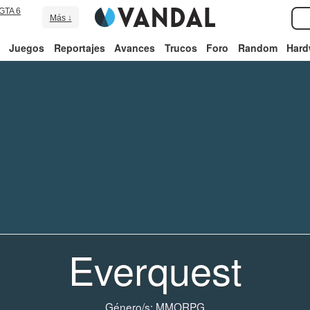
GTA 6
Más ↓
Juegos
Reportajes
Avances
Trucos
Foro
Random
Hard
Everquest
Género/s:
MMORPG