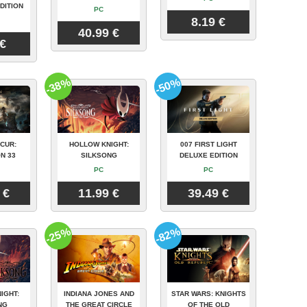
DITION
PC
8.19 €
40.99 €
 €
-38%
-50%
CUR:
HOLLOW KNIGHT:
007 FIRST LIGHT
N 33
SILKSONG
DELUXE EDITION
PC
PC
 €
11.99 €
39.49 €
-25%
-82%
IGHT:
INDIANA JONES AND
STAR WARS: KNIGHTS
NG
THE GREAT CIRCLE
OF THE OLD