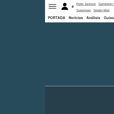
Peter Jackson
Gameplay 
Superman
Spider-Man
PORTADA
Noticias
Análisis
Guías