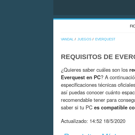
FI
VANDAL
JUEGOS
EVERQUEST
REQUISITOS DE EVE
¿Quieres saber cuáles son los
re
Everquest en PC
? A continuació
especificaciones técnicas oficial
así puedas conocer cuánto espac
recomendable tener para consegui
saber si tu PC
es compatible c
Actualizado:
14:52 18/5/2020