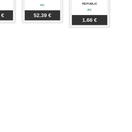
REPUBLIC
PC
PC
 €
52.39 €
1.66 €