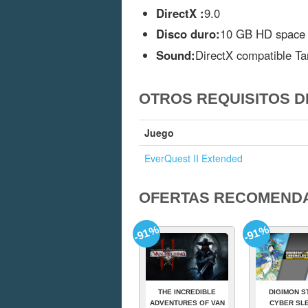
DirectX :
9.0
Disco duro:
10 GB HD space
Sound:
DirectX compatible Ta
OTROS REQUISITOS D
Juego
EverQuest II Extended
OFERTAS RECOMEND
-91%
-91%
THE INCREDIBLE
DIGIMON S
ADVENTURES OF VAN
CYBER SLE