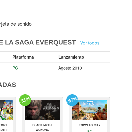
rjeta de sonido
E LA SAGA EVERQUEST
Ver todos
Plataforma
Lanzamiento
PC
Agosto 2010
ADAS
-31%
-67%
TORY
BLACK MYTH:
TOWN TO CITY
UTH:
WUKONG
PC