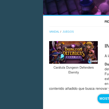
FI
VANDAL
JUEGOS
I
A 
Du
Carátula Dungeon Defenders
de
Eternity
Fu
ex
e
contenido añadido que busca renovar y 
MOST