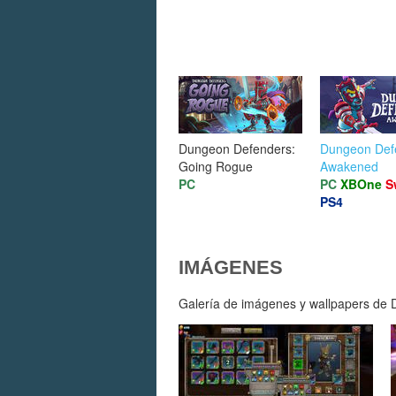
Dungeon Defenders:
Dungeon Def
Going Rogue
Awakened
PC
PC
XBOne
S
PS4
IMÁGENES
Galería de imágenes y wallpapers de D