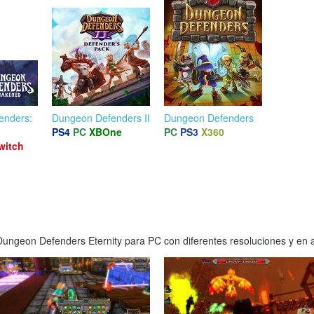
enders:
Dungeon Defenders II
Dungeon Defenders
PS4
PC
XBOne
PC
PS3
X360
witch
ungeon Defenders Eternity para PC con diferentes resoluciones y en al