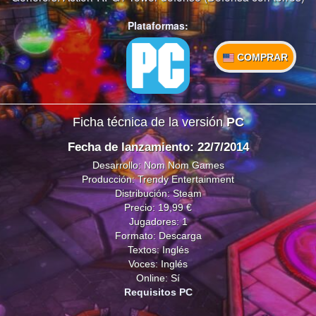
Plataformas:
COMPRAR
Ficha técnica de la versión
PC
Fecha de lanzamiento: 22/7/2014
Desarrollo: Nom Nom Games
Producción: Trendy Entertainment
Distribución: Steam
Precio: 19,99 €
Jugadores: 1
Formato: Descarga
Textos: Inglés
Voces: Inglés
Online: Sí
Requisitos PC