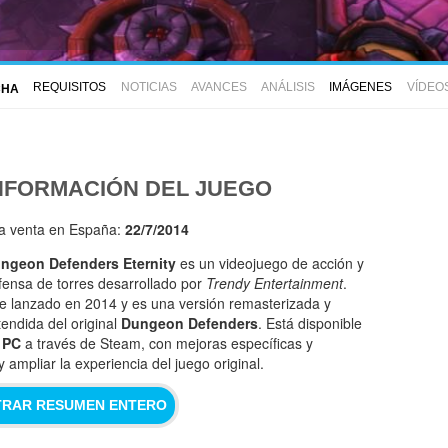
REQUISITOS
NOTICIAS
AVANCES
ANÁLISIS
IMÁGENES
VÍDEO
CHA
NFORMACIÓN DEL JUEGO
la venta en España:
22/7/2014
ngeon Defenders Eternity
es un videojuego de acción y
fensa de torres desarrollado por
Trendy Entertainment
.
e lanzado en 2014 y es una versión remasterizada y
tendida del original
Dungeon Defenders
. Está disponible
n
PC
a través de Steam, con mejoras específicas y
ampliar la experiencia del juego original.
RAR RESUMEN ENTERO