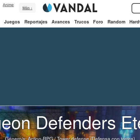
Anime
Más ↓
Juegos
Reportajes
Avances
Trucos
Foro
Random
Hard
eon Defenders Ete
Género/s:
Action-RPG
/
Tower defense (Defensa con torres)