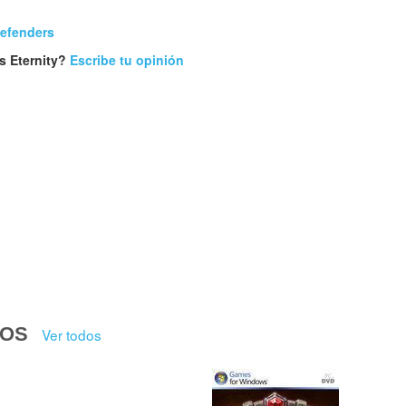
efenders
s Eternity?
Escribe tu opinión
DOS
Ver todos