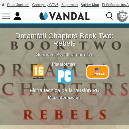
Peter Jackson
Gameplay GTA 6
Superman
Spider-Man
El Señor de los A
Dreamfall Chapters Book Two:
Rebels
Género/s:
Aventura narrativa
Plataformas:
COMPRAR
Ficha técnica de la versión
PC
Más información